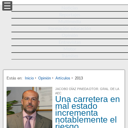
Noticias
Reportajes
Multimedia
Formación educación
Opinión
Entrevistas
Motor
Trámites
Estás en:
Inicio
Opinión
Artículos
2013
JACOBO DÍAZ PINEDA DTOR. GRAL. DE LA
AEC
Una carretera en
mal estado
incrementa
notablemente el
riesgo