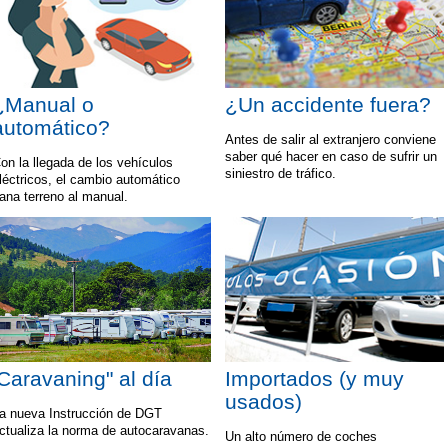
¿Manual o
¿Un accidente fuera?
automático?
Antes de salir al extranjero conviene
saber qué hacer en caso de sufrir un
on la llegada de los vehículos
siniestro de tráfico.
léctricos, el cambio automático
ana terreno al manual.
'Caravaning" al día
Importados (y muy
usados)
a nueva Instrucción de DGT
ctualiza la norma de autocaravanas.
Un alto número de coches