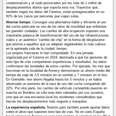
contaminación y el ruido provocados por los más de 1 millón de
desplazamientos diarios que soporta esta vía. Trayectos que,
también según los datos del Cerema, están protagonizados en un
82% de los casos por personas que viajan solas.
Ahorrar tiempo.
Conseguir una alternativa fiable y eficiente al uso
del coche particular es uno de los retos de movilidad que enfrentan
las grandes ciudades. Los carriles de alta ocupación suponen una
importante palanca de transformación del uso de las infraestructuras
viales y un auténtico “cambio de chip” en la forma de desplazarse
que premia a aquellos que se adaptan regalándoles lo más valioso
en la ajetreada vida de la ciudad: tiempo.
Los propios franceses lo han comprobado. En una jornada
organizada por el Cerema en 2024, destinada a que los gestores de
este tipo de vías compartieran experiencias y resultados, los datos
confirmaron las bondades de estos carriles. Por ejemplo, los tres que
funcionan en la localidad de Annecy demostraron un ahorro medio del
tiempo de viaje de 3,5 minutos en un sentido y 7 minutos en el otro.
En Grenoble, ese ahorro llegaba hasta los 5 minutos y se había
observado un aumento de la tasa de uso del coche compartido del
22%. Por otra parte, los carriles de vehículo compartido puestos en
marcha en Burdeos no sólo eran bien valorados por sus usuarios,
sino que en una encuesta local los residentes consideraban que
hacían los desplazamientos más seguros y tranquilos.
La experiencia española.
Nuestro país también puede aportar datos
sobre el alivio que suponen este tipo de vías. No en vano España