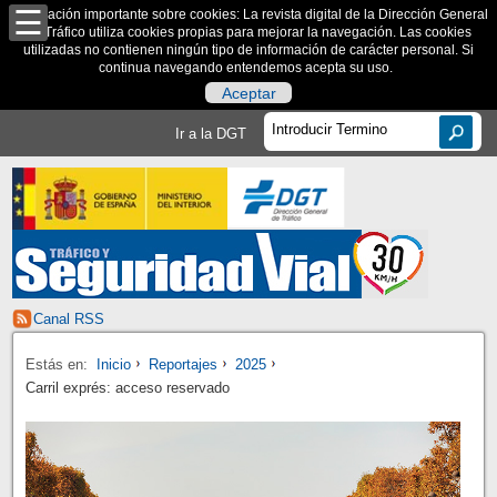
Información importante sobre cookies: La revista digital de la Dirección General
de Tráfico utiliza cookies propias para mejorar la navegación. Las cookies
utilizadas no contienen ningún tipo de información de carácter personal. Si
continua navegando entendemos acepta su uso.
Aceptar
Ir a la DGT
Canal RSS
Estás en:
Inicio
Reportajes
2025
Carril exprés: acceso reservado