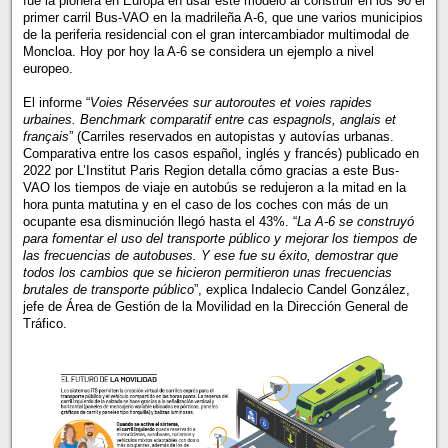
fue la pionera en Europa en usar este modelo al construir en los 90 el
primer carril Bus-VAO en la madrileña A-6, que une varios municipios
de la periferia residencial con el gran intercambiador multimodal de
Moncloa. Hoy por hoy la A-6 se considera un ejemplo a nivel
europeo.
El informe “
Voies Réservées sur autoroutes et voies rapides
urbaines. Benchmark comparatif entre cas espagnols, anglais et
français
” (Carriles reservados en autopistas y autovías urbanas.
Comparativa entre los casos español, inglés y francés) publicado en
2022 por L’Institut Paris Region detalla cómo gracias a este Bus-
VAO los tiempos de viaje en autobús se redujeron a la mitad en la
hora punta matutina y en el caso de los coches con más de un
ocupante esa disminución llegó hasta el 43%. “
La A-6 se construyó
para fomentar el uso del transporte público y mejorar los tiempos de
las frecuencias de autobuses. Y ese fue su éxito, demostrar que
todos los cambios que se hicieron permitieron unas frecuencias
brutales de transporte público
”, explica Indalecio Candel González,
jefe de Área de Gestión de la Movilidad en la Dirección General de
Tráfico.