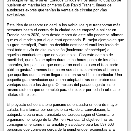
un ocupante nacieron en Estados Unidos en los años 70 cuando se
pusieron en marcha los primeros Bus Rapid Transit, líneas de
autobuses exprés que tenían la ventaja de circular por vías
exclusivas.
Esta idea de reservar un carril a los vehículos que transportan más
personas hasta el centro de la ciudad no se empezó a aplicar en
Francia hasta 2020, pero desde marzo de este año podemos afirmar
que es el modelo por el que está apostando. El mejor ejemplo es que
su gran metrópoli, París, ha decidido destinar el carril izquierdo de
casi toda su vía de circunvalación (boulevard périphérique) a
aquellos conductores que no viajan solos. Con este cambio de
movilidad, que sólo se aplica durante las horas punta de los días
laborales, los parisinos que compartan coche o usen el transporte
público gastarán menos tiempo en sus desplazamientos al trabajo
que aquellos que intentan llegar solos en su vehículo particular. Una
pequeña gran revolución que se ha adoptado tras comprobar sus
ventajas durante los Juegos Olímpicos del pasado agosto: es el
mismo sistema que se empleó para desplazar por toda la urbe a los
atletas olímpicos.
El proyecto del consistorio parisino se encuadra en otro de mayor
calado: transformar por completo su vía de circunvalación, la
autopista urbana más transitada de Europa según el Cerema, el
organismo homólogo de la DGT en Francia. El objetivo final es
conseguir un entorno más amable y saludable para las 597.608
personas que conviven cerca de la périphérique, expuestas a la