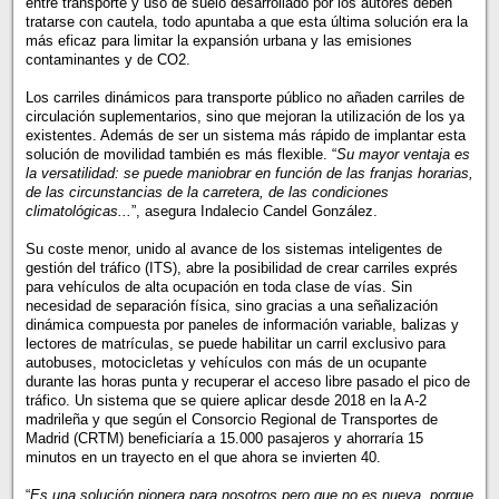
entre transporte y uso de suelo desarrollado por los autores deben
tratarse con cautela, todo apuntaba a que esta última solución era la
más eficaz para limitar la expansión urbana y las emisiones
contaminantes y de CO2.
Los carriles dinámicos para transporte público no añaden carriles de
circulación suplementarios, sino que mejoran la utilización de los ya
existentes. Además de ser un sistema más rápido de implantar esta
solución de movilidad también es más flexible. “
Su mayor ventaja es
la versatilidad: se puede maniobrar en función de las franjas horarias,
de las circunstancias de la carretera, de las condiciones
climatológicas...
”, asegura Indalecio Candel González.
Su coste menor, unido al avance de los sistemas inteligentes de
gestión del tráfico (ITS), abre la posibilidad de crear carriles exprés
para vehículos de alta ocupación en toda clase de vías. Sin
necesidad de separación física, sino gracias a una señalización
dinámica compuesta por paneles de información variable, balizas y
lectores de matrículas, se puede habilitar un carril exclusivo para
autobuses, motocicletas y vehículos con más de un ocupante
durante las horas punta y recuperar el acceso libre pasado el pico de
tráfico. Un sistema que se quiere aplicar desde 2018 en la A-2
madrileña y que según el Consorcio Regional de Transportes de
Madrid (CRTM) beneficiaría a 15.000 pasajeros y ahorraría 15
minutos en un trayecto en el que ahora se invierten 40.
“
Es una solución pionera para nosotros pero que no es nueva, porque