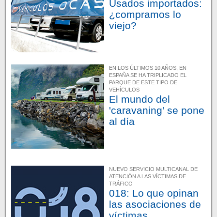
Usados importados:
¿compramos lo
viejo?
EN LOS ÚLTIMOS 10 AÑOS, EN
ESPAÑA SE HA TRIPLICADO EL
PARQUE DE ESTE TIPO DE
VEHÍCULOS
El mundo del
'caravaning' se pone
al día
NUEVO SERVICIO MULTICANAL DE
ATENCIÓN A LAS VÍCTIMAS DE
TRÁFICO
018: Lo que opinan
las asociaciones de
víctimas