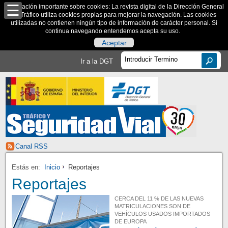
Información importante sobre cookies: La revista digital de la Dirección General
de Tráfico utiliza cookies propias para mejorar la navegación. Las cookies
utilizadas no contienen ningún tipo de información de carácter personal. Si
continua navegando entendemos acepta su uso.
Aceptar
Ir a la DGT
Canal RSS
Estás en:
Inicio
Reportajes
Reportajes
CERCA DEL 11 % DE LAS NUEVAS
MATRICULACIONES SON DE
VEHÍCULOS USADOS IMPORTADOS
DE EUROPA