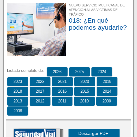
NUEVO SERVICIO MULTICANAL DE
ATENCIÓN A LAS VÍCTIMAS DE
TRÁFICO
018: ¿En qué
podemos ayudarle?
Listado completo de:
2026
2025
2024
2023
2022
2021
2020
2019
2018
2017
2016
2015
2014
2013
2012
2011
2010
2009
2008
Descargar PDF