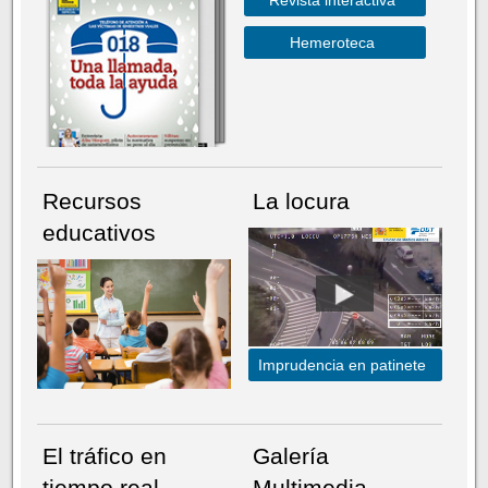
Hemeroteca
Recursos
La locura
educativos
Imprudencia en patinete
El tráfico en
Galería
tiempo real
Multimedia