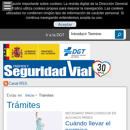
Información importante sobre cookies: La revista digital de la Dirección General
de Tráfico utiliza cookies propias para mejorar la navegación. Las cookies
utilizadas no contienen ningún tipo de información de carácter personal. Si
continua navegando entendemos acepta su uso.
Aceptar
Ir a la DGT
Canal RSS
Estás en:
Inicio
Trámites
Trámites
NECESARIO PARA CONDUCIR EN
ALGUNOS PAÍSES
Cuándo llevar el
permiso