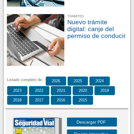
TRÁMITES
Nuevo trámite
digital: canje del
permiso de conducir
Listado completo de:
2026
2025
2024
2023
2022
2021
2020
2019
2018
2017
2016
2015
Descargar PDF
Revista interactiva