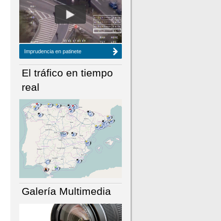
NÚMERO ACTUAL
HEMEROTECA
Imprudencia en patinete
El tráfico en tiempo
real
Galería Multimedia