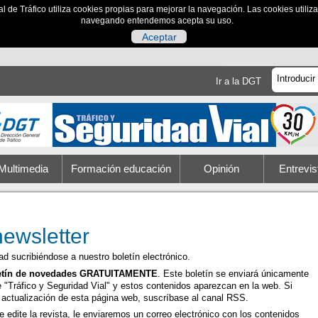
al de Tráfico utiliza cookies propias para mejorar la navegación. Las cookies utili
navegando entendemos acepta su uso.
Aceptar
Ir a la DGT
Multimedia
Formación educación
Opinión
Entrevis
newsletter
d sucribiéndose a nuestro boletín electrónico.
boletín de novedades GRATUITAMENTE
. Este boletín se enviará únicamente
e "Tráfico y Seguridad Vial" y estos contenidos aparezcan en la web. Si
r actualización de esta página web, suscríbase al canal RSS.
e edite la revista, le enviaremos un correo electrónico con los contenidos