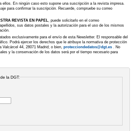
ellos. En ningún caso esto supone una suscripción a la revista impresa.
saje para confirmar la suscripción. Recuerde, compruebe su correo
.
UESTRA REVISTA EN PAPEL
, puede solicitarlo en el correo
apellidos, sus datos postales y la autorización para el uso de los mismos
cación.
atados exclusivamente para el envío de esta Newsletter. El responsable del
áfico. Podrá ejercer los derechos que le atribuye la normativa de protección
fa Valcárcel 44, 28071 Madrid; o bien,
protecciondedatos@dgt.es
. No
nales y la conservación de los datos será por el tiempo necesario para
 de la DGT: