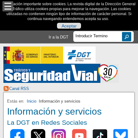
Información importante sobre cookies: La revista digital de la Dirección General
de Tráfico utiliza cookies propias para mejorar la navegación. Las cookies
utilizadas no contienen ningún tipo de información de carácter personal. Si
continua navegando entendemos acepta su uso.
Aceptar
Ir a la DGT
Canal RSS
Estás en:
Inicio
Información y servicios
Información y servicios
La DGT en Redes Sociales