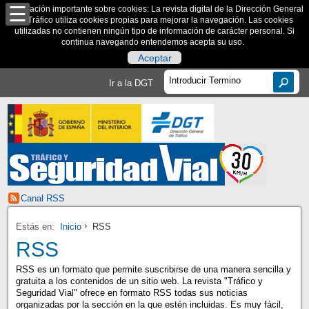
Información importante sobre cookies: La revista digital de la Dirección General
de Tráfico utiliza cookies propias para mejorar la navegación. Las cookies
utilizadas no contienen ningún tipo de información de carácter personal. Si
continua navegando entendemos acepta su uso.
Aceptar
Ir a la DGT
Canal RSS
Estás en:
Inicio
RSS
RSS
RSS es un formato que permite suscribirse de una manera sencilla y
gratuita a los contenidos de un sitio web. La revista "Tráfico y
Seguridad Vial" ofrece en formato RSS todas sus noticias
organizadas por la sección en la que estén incluidas. Es muy fácil,