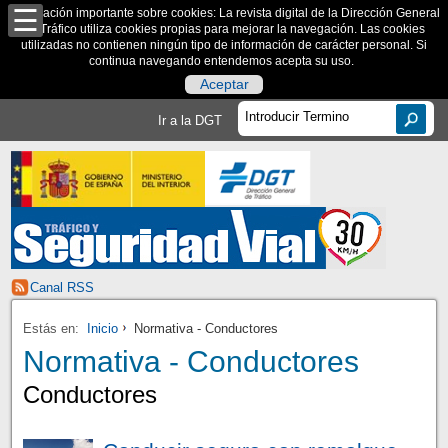
Información importante sobre cookies: La revista digital de la Dirección General
de Tráfico utiliza cookies propias para mejorar la navegación. Las cookies
utilizadas no contienen ningún tipo de información de carácter personal. Si
continua navegando entendemos acepta su uso.
Aceptar
Ir a la DGT
Canal RSS
Estás en:
Inicio
Normativa - Conductores
Normativa - Conductores
Conductores