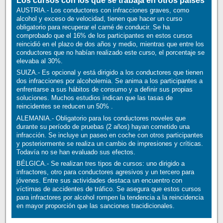
Los cursos con los que se trabaja en otros países
AUSTRIA.- Los conductores con infracciones graves, como
alcohol y exceso de velocidad, tienen que hacer un curso
obligatorio para recuperar el carné de conducir. Se ha
comprobado que el 16% de los participantes en estos cursos
reincidió en el plazo de dos años y medio, mientras que entre los
conductores que no habían realizado este curso, el porcentaje se
elevaba al 30%.
SUIZA.- Es opcional y está dirigido a los conductores que tienen
dos infracciones por alcoholemia. Se anima a los participantes a
enfrentarse a sus hábitos de consumo y a definir sus propias
soluciones. Muchos estudios indican que las tasas de
reincidentes se reducen un 50% .
ALEMANIA.- Obligatorio para los conductores noveles que
durante su período de pruebas (2 años) hayan cometido una
infracción. Se incluye un paseo en coche con otros participantes
y posteriormente se realiza un cambio de impresiones y críticas.
Todavía no se han evaluado sus efectos.
BÉLGICA.- Se realizan tres tipos de cursos: uno dirigido a
infractores, otro para conductores agresivos y un tercero para
jóvenes. Entre sus actividades destaca un encuentro con
víctimas de accidentes de tráfico. Se asegura que estos cursos
para infractores por alcohol rompen la tendencia a la reincidencia
en mayor proporción que las sanciones tracidicionales.