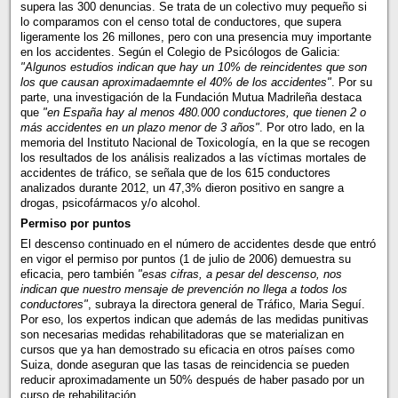
supera las 300 denuncias. Se trata de un colectivo muy pequeño si
lo comparamos con el censo total de conductores, que supera
ligeramente los 26 millones, pero con una presencia muy importante
en los accidentes. Según el Colegio de Psicólogos de Galicia:
"Algunos estudios indican que hay un 10% de reincidentes que son
los que causan aproximadaemnte el 40% de los accidentes"
. Por su
parte, una investigación de la Fundación Mutua Madrileña destaca
que
"en España hay al menos 480.000 conductores, que tienen 2 o
más accidentes en un plazo menor de 3 años"
. Por otro lado, en la
memoria del Instituto Nacional de Toxicología, en la que se recogen
los resultados de los análisis realizados a las víctimas mortales de
accidentes de tráfico, se señala que de los 615 conductores
analizados durante 2012, un 47,3% dieron positivo en sangre a
drogas, psicofármacos y/o alcohol.
Permiso por puntos
El descenso continuado en el número de accidentes desde que entró
en vigor el permiso por puntos (1 de julio de 2006) demuestra su
eficacia, pero también
"esas cifras, a pesar del descenso, nos
indican que nuestro mensaje de prevención no llega a todos los
conductores"
, subraya la directora general de Tráfico, Maria Seguí.
Por eso, los expertos indican que además de las medidas punitivas
son necesarias medidas rehabilitadoras que se materializan en
cursos que ya han demostrado su eficacia en otros países como
Suiza, donde aseguran que las tasas de reincidencia se pueden
reducir aproximadamente un 50% después de haber pasado por un
curso de rehabilitación.