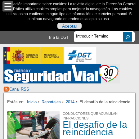
Información importante sobre cookies: La revista digital de la Dirección General
de Tráfico utiliza cookies propias para mejorar la navegación. Las cookies
utilizadas no contienen ningún tipo de información de carácter personal. Si
continua navegando entendemos acepta su uso.
Aceptar
Ir a la DGT
Canal RSS
Estás en:
Inicio
Reportajes
2014
El desafío de la reincidencia
CONDUCTORES QUE ACUMULAN
INFRACCIONES
El desafío de la
reincidencia