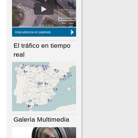
NÚMERO ACTUAL
HEMEROTECA
Imprudencia en patinete
El tráfico en tiempo
real
Galería Multimedia