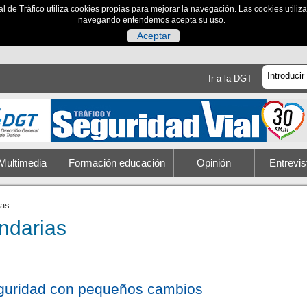
al de Tráfico utiliza cookies propias para mejorar la navegación. Las cookies utili
navegando entendemos acepta su uso.
Aceptar
Ir a la DGT
Multimedia
Formación educación
Opinión
Entrevis
ias
ndarias
guridad con pequeños cambios