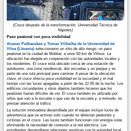
(Cruce después de la transformación. Universidad Técnica de
Nápoles)
Paso peatonal con poca visibilidad
Aivaras Paškauskas y Tomas Vičkačka de la Universidad de
Vilna (Lituania)
seleccionaron un sitio de alto riesgo: un paso
peatonal en la ciudad de Molėtai, a unos 60 km de Vilnius. La
ubicación fue elegida en cooperación con las autoridades locales y
los residentes. El cruce está ubicado cerca de una estación de
autobuses, una zona residencial, dos escuelas y un parque y es
parte de una ruta principal para caminar. A pesar de la ubicación
clave, el cruce ofrecía poca visibilidad en la oscuridad y el mal
tiempo con las luces apagadas a partir de las 22:00 de la noche. Los
edificios circundantes y otros objetos también hicieron que los
peatones fueran difíciles de ver. El cruce también es utilizado por
niños que van a la escuela o que van de la escuela y, a menudo, no
prestan atención al tráfico.
La solución innovadora desarrollada por el equipo incluye luces de
advertencia que se activan solo cuando se detectan peatones y
ciclistas en el cruce. Las luces también funcionan con energía solar,
eliminando la necesidad de conexión a la red eléctrica. Los
estudiantes desarrollaron relaciones positivas con la autoridad local