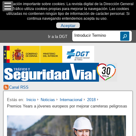
Información importante sobre cookies: La revista digital de la Dirección General
de Tráfico utiliza cookies propias para mejorar la navegación. Las cookies
utilizadas no contienen ningún tipo de información de carácter personal. Si
continua navegando entendemos acepta su uso.
Aceptar
Ir a la DGT
Canal RSS
Estás en:
Inicio
Noticias
Internacional
2018
Premios Years a jóvenes europeos por mejorar carreteras peligrosas