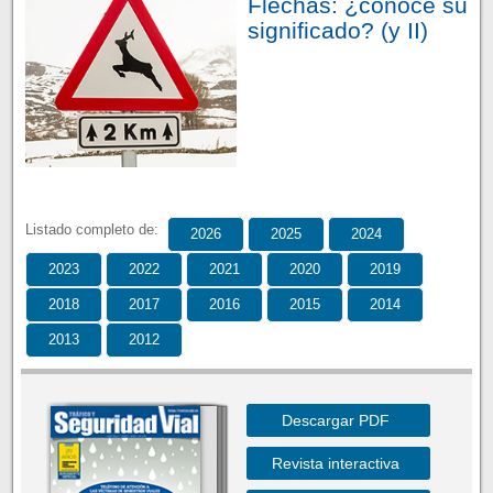
Flechas: ¿conoce su
significado? (y II)
Listado completo de:
2026
2025
2024
2023
2022
2021
2020
2019
2018
2017
2016
2015
2014
2013
2012
Descargar PDF
Revista interactiva