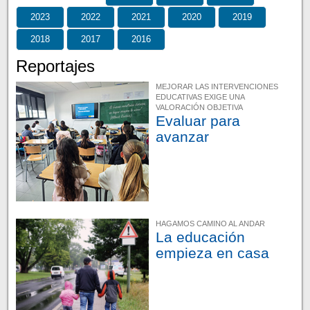
2023
2022
2021
2020
2019
2018
2017
2016
Reportajes
MEJORAR LAS INTERVENCIONES
EDUCATIVAS EXIGE UNA
VALORACIÓN OBJETIVA
Evaluar para
avanzar
HAGAMOS CAMINO AL ANDAR
La educación
empieza en casa