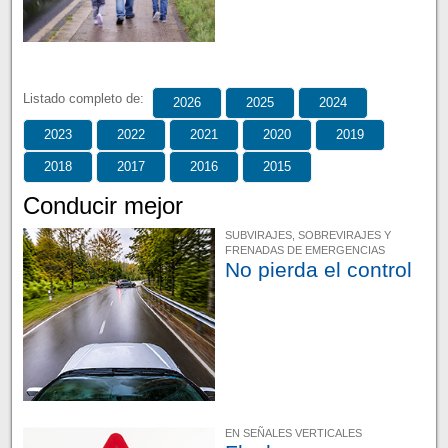
Listado completo de:
2026
2025
2024
2023
2022
2021
2020
2019
2018
2017
2016
2015
Conducir mejor
SUBVIRAJES, SOBREVIRAJES Y
FRENADAS DE EMERGENCIAS
No pierda el control
EN SEÑALES VERTICALES