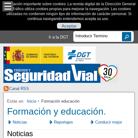
Información importante sobre cookies: La revista digital de la Dirección General
de Tráfico utiliza cookies propias para mejorar la navegación. Las cookies
utilizadas no contienen ningún tipo de información de carácter personal. Si
continua navegando entendemos acepta su uso.
Aceptar
Ir a la DGT
Canal RSS
Estás en:
Inicio
Formación educación
Formación y educación.
Noticias
Reportajes
Conducir mejor
Noticias