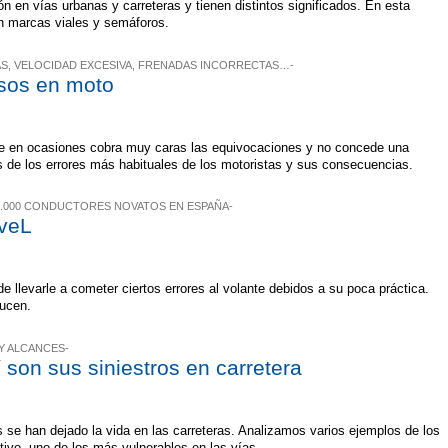
ón en vías urbanas y carreteras y tienen distintos significados. En esta
n marcas viales y semáforos.
S, VELOCIDAD EXCESIVA, FRENADAS INCORRECTAS…-
osos en moto
que en ocasiones cobra muy caras las equivocaciones y no concede una
 de los errores más habituales de los motoristas y sus consecuencias.
.000 CONDUCTORES NOVATOS EN ESPAÑA-
oveL
e llevarle a cometer ciertos errores al volante debidos a su poca práctica.
ducen.
 Y ALCANCES-
í son sus siniestros en carretera
s se han dejado la vida en las carreteras. Analizamos varios ejemplos de los
tivo, uno de los más vulnerables en las vías.