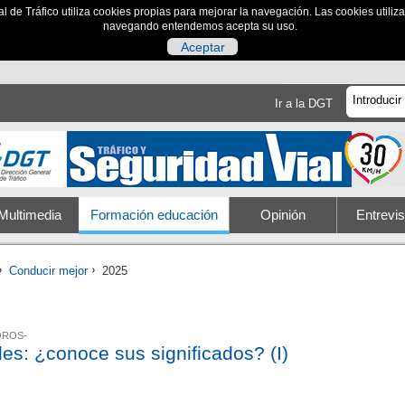
al de Tráfico utiliza cookies propias para mejorar la navegación. Las cookies utili
navegando entendemos acepta su uso.
Aceptar
Ir a la DGT
Multimedia
Formación educación
Opinión
Entrevis
Conducir mejor
2025
OROS-
es: ¿conoce sus significados? (I)