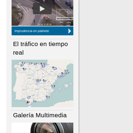
NÚMERO ACTUAL
HEMEROTECA
Imprudencia en patinete
El tráfico en tiempo
real
Galería Multimedia