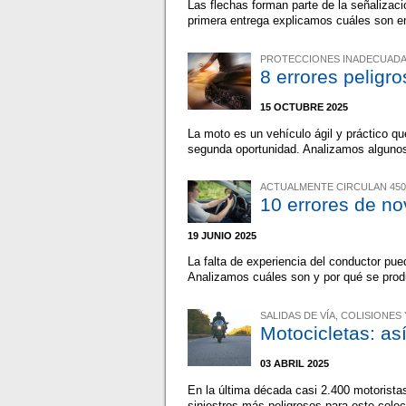
Las flechas forman parte de la señalizaci
primera entrega explicamos cuáles son e
PROTECCIONES INADECUADA
8 errores peligr
15 OCTUBRE 2025
La moto es un vehículo ágil y práctico 
segunda oportunidad. Analizamos algunos
ACTUALMENTE CIRCULAN 450
10 errores de n
19 JUNIO 2025
La falta de experiencia del conductor pued
Analizamos cuáles son y por qué se pro
SALIDAS DE VÍA, COLISIONES
Motocicletas: as
03 ABRIL 2025
En la última década casi 2.400 motorista
siniestros más peligrosos para este colec