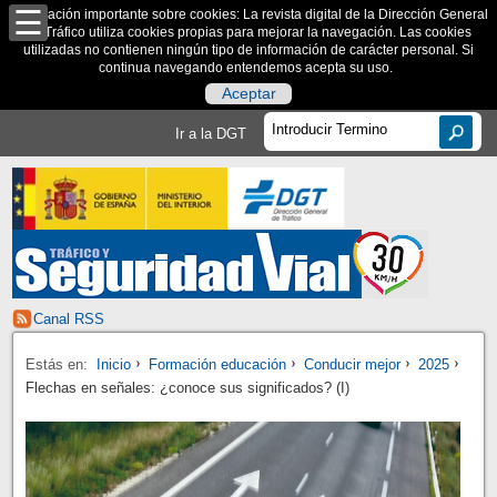
Información importante sobre cookies: La revista digital de la Dirección General
de Tráfico utiliza cookies propias para mejorar la navegación. Las cookies
utilizadas no contienen ningún tipo de información de carácter personal. Si
continua navegando entendemos acepta su uso.
Aceptar
Ir a la DGT
Canal RSS
Estás en:
Inicio
Formación educación
Conducir mejor
2025
Flechas en señales: ¿conoce sus significados? (I)