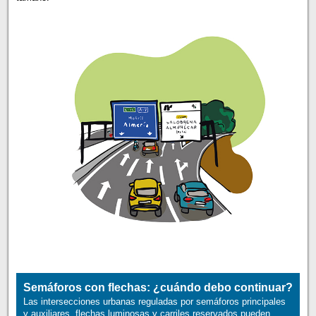
Semáforos con flechas: ¿cuándo debo continuar?
Las intersecciones urbanas reguladas por semáforos principales
y auxiliares, flechas luminosas y carriles reservados pueden