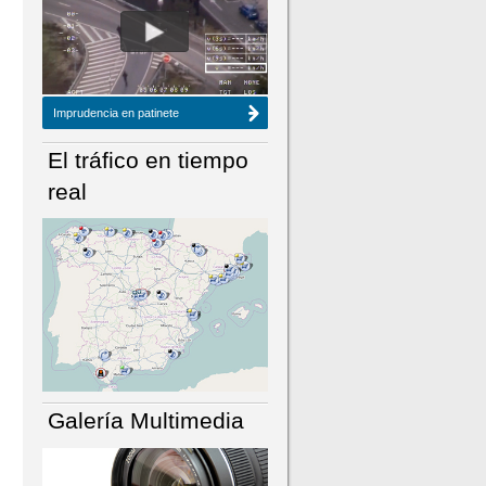
NÚMERO ACTUAL
HEMEROTECA
Imprudencia en patinete
El tráfico en tiempo
real
Galería Multimedia