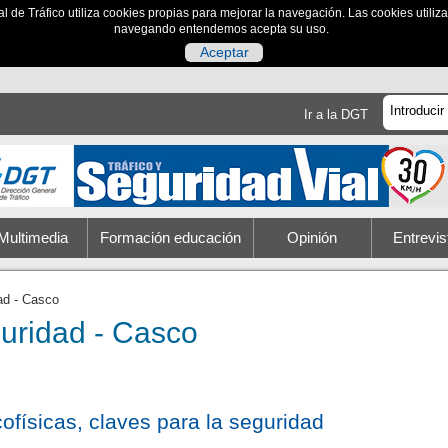
al de Tráfico utiliza cookies propias para mejorar la navegación. Las cookies utili
navegando entendemos acepta su uso.
Aceptar
Ir a la DGT
Multimedia
Formación educación
Opinión
Entrevis
ad - Casco
uridad - Casco
ofísicas, claves para la seguridad