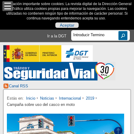
Información importante sobre cookies: La revista digital de la Dirección General
de Tráfico utiliza cookies propias para mejorar la navegación. Las cookies
utilizadas no contienen ningún tipo de información de carácter personal. Si
continua navegando entendemos acepta su uso.
Aceptar
Ir a la DGT
Canal RSS
Estás en:
Inicio
Noticias
Internacional
2019
Campaña sobre uso del casco en moto