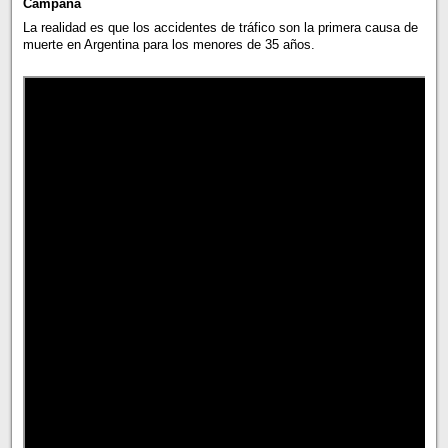
Campaña
La realidad es que los accidentes de tráfico son la primera causa de
muerte en Argentina para los menores de 35 años.