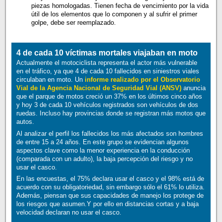
piezas homologadas. Tienen fecha de vencimiento por la vida
útil de los elementos que lo componen y al sufrir el primer
golpe, debe ser reemplazado.
4 de cada 10 víctimas mortales viajaban en moto
Actualmente el motociclista representa el actor más vulnerable
en el tráfico, ya que 4 de cada 10 fallecidos en siniestros viales
circulaban en moto. Un
informe realizado por el Observatorio
Vial de la Agencia Nacional de Seguridad Vial (ANSV)
anuncia
que el parque de motos creció un 37% en los últimos cinco años
y hoy 3 de cada 10 vehículos registrados son vehículos de dos
ruedas. Incluso hay provincias donde se registran más motos que
autos.
Al analizar el perfil los fallecidos los más afectados son hombres
de entre 15 a 24 años. En este grupo se evidencian algunos
aspectos clave como la menor experiencia en la conducción
(comparada con un adulto), la baja percepción del riesgo y no
usar el casco.
En las encuestas, el 75% declara usar el casco y el 98% está de
acuerdo con su obligatoriedad, sin embargo sólo el 61% lo utiliza.
Además, piensan que sus capacidades de manejo los protege de
los riesgos que asumen.Y por ello en distancias cortas y a baja
velocidad declaran no usar el casco.