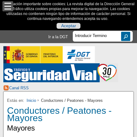
Información importante sobre cookies: La revista digital de la Dirección General
de Tráfico utiliza cookies propias para mejorar la navegación. Las cookies
utilizadas no contienen ningún tipo de información de carácter personal. Si
continua navegando entendemos acepta su uso.
Aceptar
Ir a la DGT
Canal RSS
Estás en:
Inicio
Conductores / Peatones - Mayores
Conductores / Peatones -
Mayores
Mayores