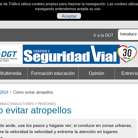
al de Tráfico utiliza cookies propias para mejorar la navegación. Las cookies utili
navegando entendemos acepta su uso.
Aceptar
Ir a la DGT
Multimedia
Formación educación
Opinión
Entrevis
2014
Cómo evitar atropellos
ARA CONDUCTORES Y PEATONES
evitar atropellos
o ande, use los pasos y hágase ver; si conduce en zonas urbanas,
e la velocidad la velocidad y extreme la atención en lugares
os.