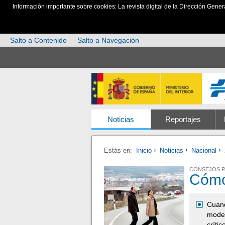
Información importante sobre cookies: La revista digital de la Dirección Gener
Salto a Contenido
Salto a Navegación
Noticias
Reportajes
Estás en:
Inicio
Noticias
Nacional
CONSEJOS P
Cómo 
Cuand
moder
crític