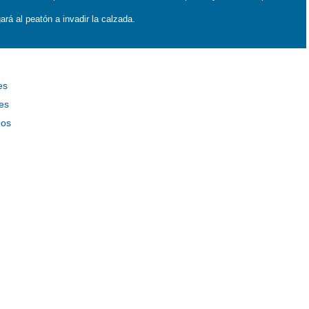
rá al peatón a invadir la calzada.
es
es
mos