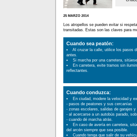
25 MARZO 2014
Los atropellos se pueden evitar si resp
transitadas. Estas son las claves para m
Cuando sea peatón:
• Al cruzar la calle, utilice los pasos
antes.
• Si marcha por una carretera, sitúese a
• En carretera, evite tramos sin ilumin
reflectantes.
Cuando conduzca:
• En ciudad, modere la velocidad y ext
- pasos de peatones y sus cercanías
- zonas escolares, salidas de garajes y 
- al acercarse a un autobús parado, sobr
- cuando dé marcha atrás.
• En caso de avería en carretera, sitúe 
del arcén siempre que sea posible.
• Cuando tenga que salir de su vehículo