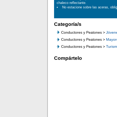
chaleco reflectante.
• No estacione sobre las aceras, obliga
Categoría/s
Conductores y Peatones >
Jóven
Conductores y Peatones >
Mayor
Conductores y Peatones >
Turis
Compártelo