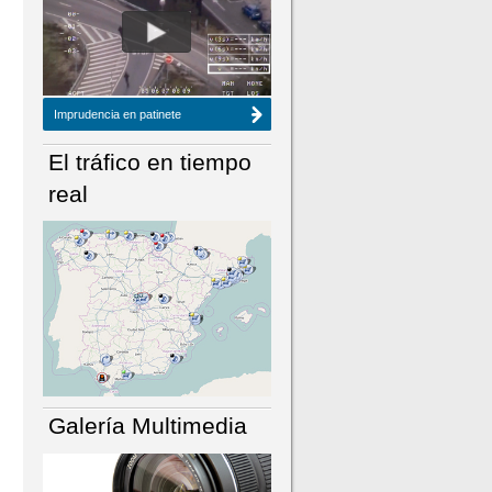
NÚMERO ACTUAL
HEMEROTECA
Imprudencia en patinete
El tráfico en tiempo
real
Galería Multimedia