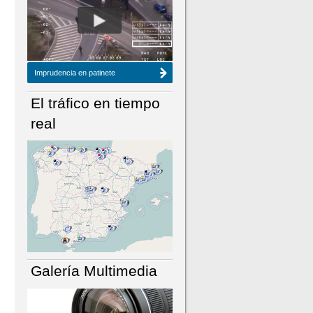
NÚMERO ACTUAL
HEMEROTECA
Imprudencia en patinete
El tráfico en tiempo
real
Galería Multimedia