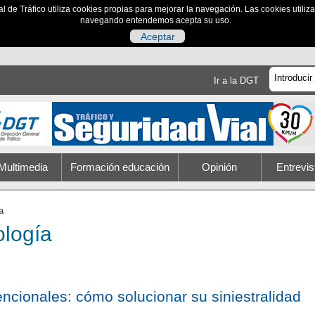
al de Tráfico utiliza cookies propias para mejorar la navegación. Las cookies utili
navegando entendemos acepta su uso.
Aceptar
Ir a la DGT
Multimedia
Formación educación
Opinión
Entrevis
a
ología
ncionales: cómo solucionar su siniestralidad