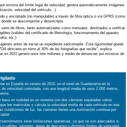
 por encima del límite legal de velocidad, genera automáticamente imágenes
alización, velocidad del vehículo…).
ido y encriptado (no manipulable) a través de fibra óptica o vía GPRS (como
A, donde se descomprime y desencripta.
na serie de filtros, tanto automatizados como manuales, destinados a verificar
ibles (validez del certificado de Metrología, funcionamiento del aparato,
afía, etc.):
imágenes antes de iniciar un expediente sancionador. Esta rigurosidad queda
TDA descarta en torno al 30% de las fotografías que recibe"
, explica
que en 2022 generó unos tres millones y medio de denuncias por excesos de
vigilado
rar en España en verano de 2010, en el túnel de Guadarrama en la
 de velocidad controlada, con una longitud media de unos 2.000 metros,
metros.
se basa en realidad en un sistema con dos cámaras separadas varios
, que lee matrículas y calcula la velocidad media de cada vehículo en ese
las condiciones de luz, las cámaras tienen una iluminación continua por
captar.
s cinemómetros tiene limitaciones operativas, ya que no son adecuados si
o salidas, rotondas, áreas de descanso o distintos límites de velocidad.