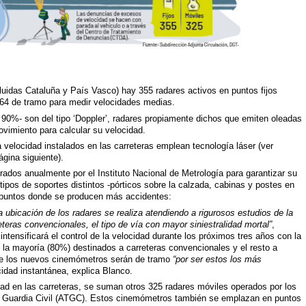
luidas Cataluña y País Vasco) hay 355 radares activos en puntos fijos
64 de tramo para medir velocidades medias.
90%- son del tipo ‘Doppler’, radares propiamente dichos que emiten oleadas
vimiento para calcular su velocidad.
 velocidad instalados en las carreteras emplean tecnología láser (ver
ágina siguiente).
rados anualmente por el Instituto Nacional de Metrología para garantizar su
tipos de soportes distintos -pórticos sobre la calzada, cabinas y postes en
en puntos donde se producen más accidentes:
a ubicación de los radares se realiza atendiendo a rigurosos estudios de la
eteras convencionales, el tipo de vía con mayor siniestralidad mortal”
,
ntensificará el control de la velocidad durante los próximos tres años con la
la mayoría (80%) destinados a carreteras convencionales y el resto a
de los nuevos cinemómetros serán de tramo
“por ser estos los más
cidad instantánea, explica Blanco.
idad en las carreteras, se suman otros 325 radares móviles operados por los
la Guardia Civil (ATGC). Estos cinemómetros también se emplazan en puntos