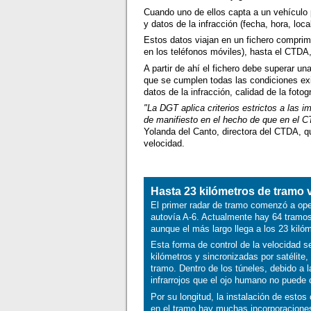
Cuando uno de ellos capta a un vehículo
y datos de la infracción (fecha, hora, loc
Estos datos viajan en un fichero comprim
en los teléfonos móviles), hasta el CTD
A partir de ahí el fichero debe superar u
que se cumplen todas las condiciones exig
datos de la infracción, calidad de la fotogr
"La DGT aplica criterios estrictos a las 
de manifiesto en el hecho de que en el C
Yolanda del Canto, directora del CTDA, 
velocidad.
Hasta 23 kilómetros de tramo 
El primer radar de tramo comenzó a ope
autovía A-6. Actualmente hay 64 tramos
aunque el más largo llega a los 23 kiló
Esta forma de control de la velocidad 
kilómetros y sincronizadas por satélite
tramo. Dentro de los túneles, debido a 
infrarrojos que el ojo humano no puede 
Por su longitud, la instalación de esto
en el tramo hay muchas incorporaciones 