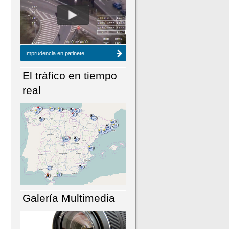
NÚMERO ACTUAL
HEMEROTECA
Imprudencia en patinete
El tráfico en tiempo
real
Galería Multimedia