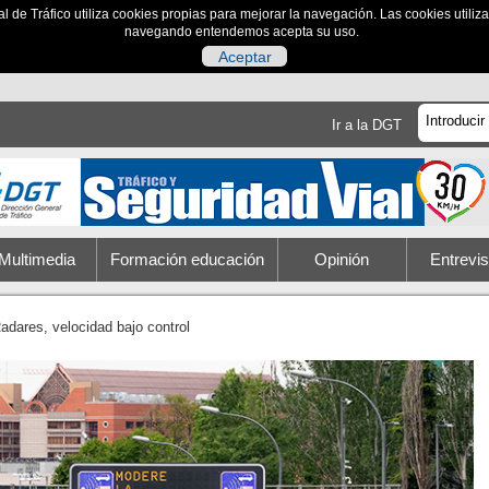
al de Tráfico utiliza cookies propias para mejorar la navegación. Las cookies utili
navegando entendemos acepta su uso.
Aceptar
Ir a la DGT
Multimedia
Formación educación
Opinión
Entrevis
adares, velocidad bajo control