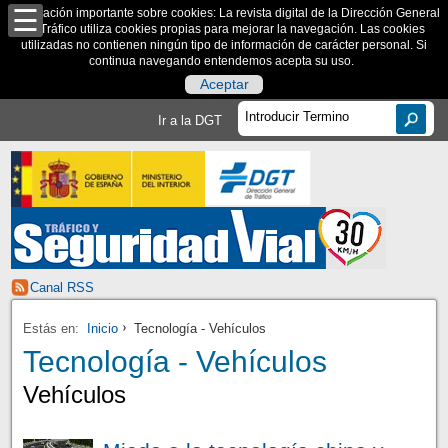
Información importante sobre cookies: La revista digital de la Dirección General
de Tráfico utiliza cookies propias para mejorar la navegación. Las cookies
utilizadas no contienen ningún tipo de información de carácter personal. Si
continua navegando entendemos acepta su uso.
Aceptar
Ir a la DGT
Canal RSS
Estás en:
Inicio
Tecnología - Vehículos
Tecnología - Vehículos
Vehículos