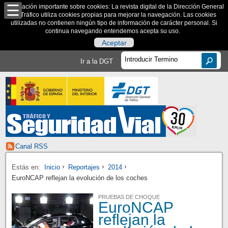
Información importante sobre cookies: La revista digital de la Dirección General
de Tráfico utiliza cookies propias para mejorar la navegación. Las cookies
utilizadas no contienen ningún tipo de información de carácter personal. Si
continua navegando entendemos acepta su uso.
Aceptar
Ir a la DGT
Canal RSS
Estás en:
Inicio
Reportajes
2014
EuroNCAP reflejan la evolución de los coches
PRUEBAS DE CHOQUE
EuroNCAP
reflejan la