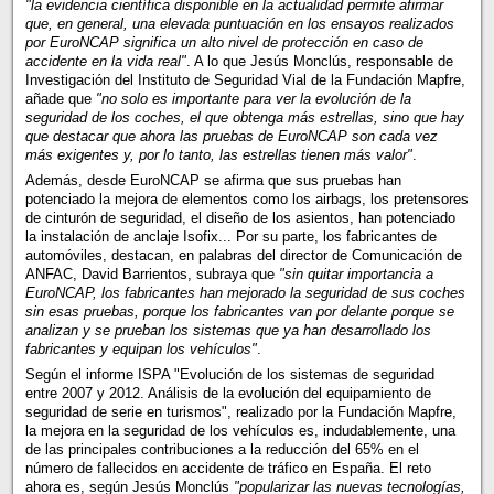
"la evidencia científica disponible en la actualidad permite afirmar
que, en general, una elevada puntuación en los ensayos realizados
por EuroNCAP significa un alto nivel de protección en caso de
accidente en la vida real"
. A lo que Jesús Monclús, responsable de
Investigación del Instituto de Seguridad Vial de la Fundación Mapfre,
añade que
"no solo es importante para ver la evolución de la
seguridad de los coches, el que obtenga más estrellas, sino que hay
que destacar que ahora las pruebas de EuroNCAP son cada vez
más exigentes y, por lo tanto, las estrellas tienen más valor"
.
Además, desde EuroNCAP se afirma que sus pruebas han
potenciado la mejora de elementos como los airbags, los pretensores
de cinturón de seguridad, el diseño de los asientos, han potenciado
la instalación de anclaje Isofix... Por su parte, los fabricantes de
automóviles, destacan, en palabras del director de Comunicación de
ANFAC, David Barrientos, subraya que
"sin quitar importancia a
EuroNCAP, los fabricantes han mejorado la seguridad de sus coches
sin esas pruebas, porque los fabricantes van por delante porque se
analizan y se prueban los sistemas que ya han desarrollado los
fabricantes y equipan los vehículos"
.
Según el informe ISPA "Evolución de los sistemas de seguridad
entre 2007 y 2012. Análisis de la evolución del equipamiento de
seguridad de serie en turismos", realizado por la Fundación Mapfre,
la mejora en la seguridad de los vehículos es, indudablemente, una
de las principales contribuciones a la reducción del 65% en el
número de fallecidos en accidente de tráfico en España. El reto
ahora es, según Jesús Monclús
"popularizar las nuevas tecnologías,