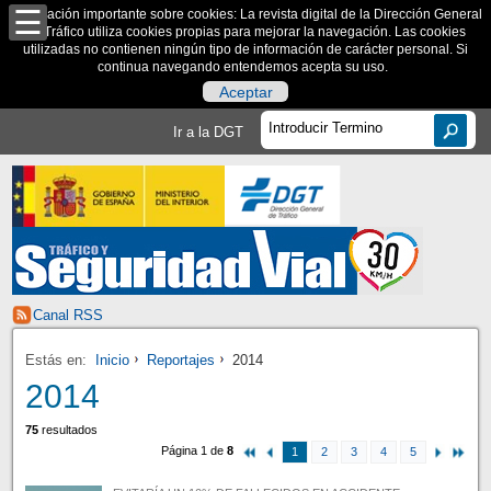
Información importante sobre cookies: La revista digital de la Dirección General
de Tráfico utiliza cookies propias para mejorar la navegación. Las cookies
utilizadas no contienen ningún tipo de información de carácter personal. Si
continua navegando entendemos acepta su uso.
Aceptar
Ir a la DGT
Canal RSS
Estás en:
Inicio
Reportajes
2014
2014
75
resultados
Página 1 de
8
1
2
3
4
5