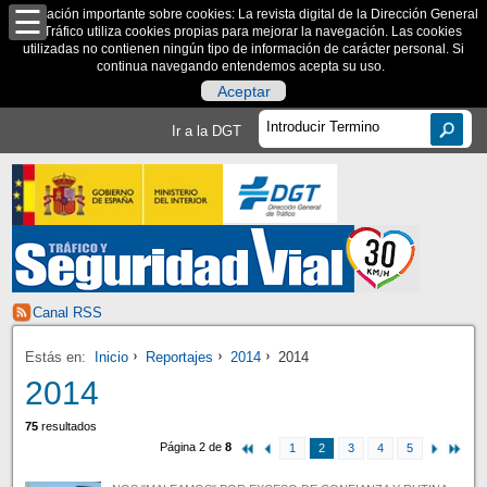
Información importante sobre cookies: La revista digital de la Dirección General
de Tráfico utiliza cookies propias para mejorar la navegación. Las cookies
utilizadas no contienen ningún tipo de información de carácter personal. Si
continua navegando entendemos acepta su uso.
Aceptar
Ir a la DGT
Canal RSS
Estás en:
Inicio
Reportajes
2014
2014
2014
75
resultados
Página 2 de
8
1
2
3
4
5