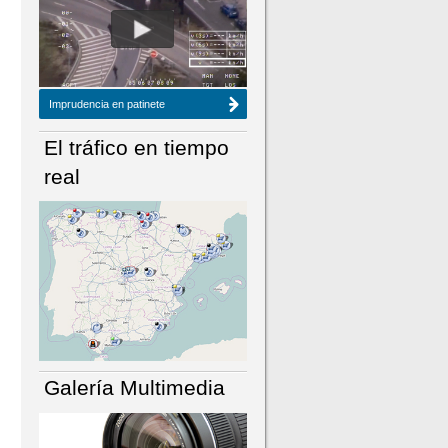
NÚMERO ACTUAL
HEMEROTECA
Imprudencia en patinete
El tráfico en tiempo
real
Galería Multimedia