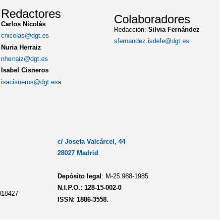
Redactores
Colaboradores
Carlos Nicolás
Redacción:
Silvia Fernández
cnicolas@dgt.es
sfernandez.isdefe@dgt.es
Nuria Herraiz
nherraiz@dgt.es
Isabel Cisneros
isacisneros@dgt.es
s
c/ Josefa Valcárcel, 44
28027 Madrid
Depósito legal
: M-25.988-1985.
N.I.P.O.: 128-15-002-0
018427
ISSN: 1886-3558.