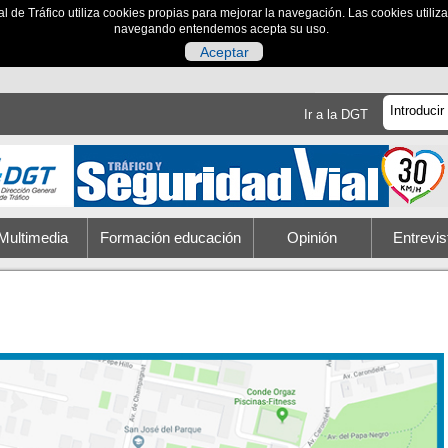
al de Tráfico utiliza cookies propias para mejorar la navegación. Las cookies utili
navegando entendemos acepta su uso.
Aceptar
Ir a la DGT
Multimedia
Formación educación
Opinión
Entrevis