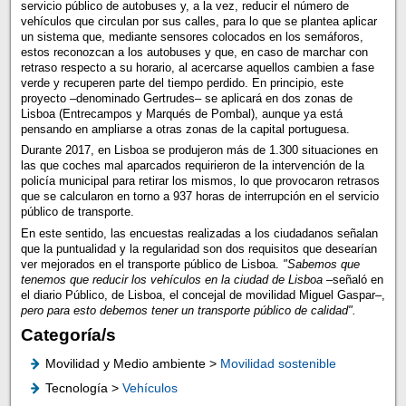
servicio público de autobuses y, a la vez, reducir el número de
vehículos que circulan por sus calles, para lo que se plantea aplicar
un sistema que, mediante sensores colocados en los semáforos,
estos reconozcan a los autobuses y que, en caso de marchar con
retraso respecto a su horario, al acercarse aquellos cambien a fase
verde y recuperen parte del tiempo perdido. En principio, este
proyecto –denominado Gertrudes– se aplicará en dos zonas de
Lisboa (Entrecampos y Marqués de Pombal), aunque ya está
pensando en ampliarse a otras zonas de la capital portuguesa.
Durante 2017, en Lisboa se produjeron más de 1.300 situaciones en
las que coches mal aparcados requirieron de la intervención de la
policía municipal para retirar los mismos, lo que provocaron retrasos
que se calcularon en torno a 937 horas de interrupción en el servicio
público de transporte.
En este sentido, las encuestas realizadas a los ciudadanos señalan
que la puntualidad y la regularidad son dos requisitos que desearían
ver mejorados en el transporte público de Lisboa.
"Sabemos que
tenemos que reducir los vehículos en la ciudad de Lisboa
–señaló en
el diario Público, de Lisboa, el concejal de movilidad Miguel Gaspar–,
pero para esto debemos tener un transporte público de calidad".
Categoría/s
Movilidad y Medio ambiente >
Movilidad sostenible
Tecnología >
Vehículos