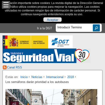
Información importante sobre cookies: La revista digital de la Dirección General
de Tráfico utiliza cookies propias para mejorar la navegación. Las cookies
utilizadas no contienen ningún tipo de información de carácter personal. Si
continua navegando entendemos acepta su uso.
Aceptar
Ir a la DGT
Canal RSS
Estás en:
Inicio
Noticias
Internacional
2018
Los semáforos darán prioridad a los autobuses