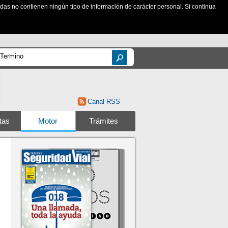
zadas no contienen ningún tipo de información de carácter personal. Si continua
Canal RSS
tas
Motor
Trámites