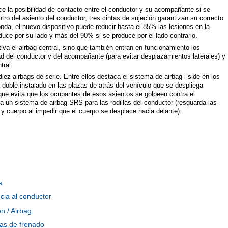
ce la posibilidad de contacto entre el conductor y su acompañante si se
ntro del asiento del conductor, tres cintas de sujeción garantizan su correcto
da, el nuevo dispositivo puede reducir hasta el 85% las lesiones en la
duce por su lado y más del 90% si se produce por el lado contrario.
tiva el airbag central, sino que también entran en funcionamiento los
ad del conductor y del acompañante (para evitar desplazamientos laterales) y
ntral.
iez airbags de serie. Entre ellos destaca el sistema de airbag i-side en los
a doble instalado en las plazas de atrás del vehículo que se despliega
 que evita que los ocupantes de esos asientos se golpeen contra el
a un sistema de airbag SRS para las rodillas del conductor (resguarda las
y cuerpo al impedir que el cuerpo se desplace hacia delante).
s
cia al conductor
ón / Airbag
as de frenado