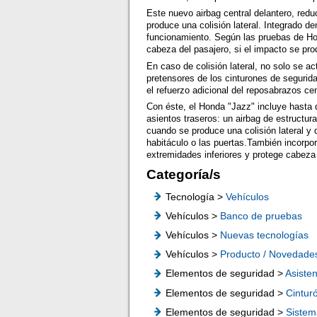
Este nuevo airbag central delantero, redu
produce una colisión lateral. Integrado de
funcionamiento. Según las pruebas de Hon
cabeza del pasajero, si el impacto se pro
En caso de colisión lateral, no solo se ac
pretensores de los cinturones de segurid
el refuerzo adicional del reposabrazos ce
Con éste, el Honda "Jazz" incluye hasta d
asientos traseros: un airbag de estructur
cuando se produce una colisión lateral y
habitáculo o las puertas.También incorpor
extremidades inferiores y protege cabeza 
Categoría/s
Tecnología >
Vehículos
Vehículos >
Banco de pruebas
Vehículos >
Nuevas tecnologías
Vehículos >
Producto / Novedade
Elementos de seguridad >
Asisten
Elementos de seguridad >
Cintur
Elementos de seguridad >
Sistem