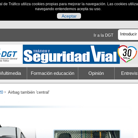
al de Tráfico utiliza cookies propias para mejorar la navegación. Las cookies utili
navegando entendemos acepta su uso.
Aceptar
Ir a la DGT
Multimedia
Formación educación
Opinión
Entrevis
20
Airbag también 'central'