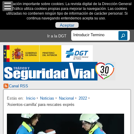
Información importante sobre cookies: La revista digital de la Dirección General
de Tráfico utiliza cookies propias para mejorar la navegación. Las cookies
utilizadas no contienen ningún tipo de información de carácter personal. Si
continua navegando entendemos acepta su uso.
Aceptar
Ir a la DGT
Canal RSS
Estás en:
Inicio
Noticias
Nacional
2022
'Asientos-camilla' para rescates exprés