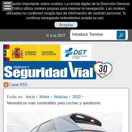
Información importante sobre cookies: La revista digital de la Dirección General
de Tráfico utiliza cookies propias para mejorar la navegación. Las cookies
utilizadas no contienen ningún tipo de información de carácter personal. Si
continua navegando entendemos acepta su uso.
Aceptar
Ir a la DGT
Canal RSS
Estás en:
Inicio
Motor
Noticias
2022
Neumáticos más sostenibles para coches y autobuses