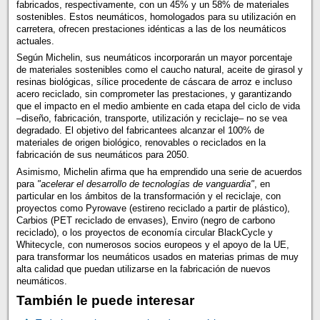
fabricados, respectivamente, con un 45% y un 58% de materiales
sostenibles. Estos neumáticos, homologados para su utilización en
carretera, ofrecen prestaciones idénticas a las de los neumáticos
actuales.
Según Michelin, sus neumáticos incorporarán un mayor porcentaje
de materiales sostenibles como el caucho natural, aceite de girasol y
resinas biológicas, sílice procedente de cáscara de arroz e incluso
acero reciclado, sin comprometer las prestaciones, y garantizando
que el impacto en el medio ambiente en cada etapa del ciclo de vida
–diseño, fabricación, transporte, utilización y reciclaje– no se vea
degradado. El objetivo del fabricantees alcanzar el 100% de
materiales de origen biológico, renovables o reciclados en la
fabricación de sus neumáticos para 2050.
Asimismo, Michelin afirma que ha emprendido una serie de acuerdos
para
"acelerar el desarrollo de tecnologías de vanguardia"
, en
particular en los ámbitos de la transformación y el reciclaje, con
proyectos como Pyrowave (estireno reciclado a partir de plástico),
Carbios (PET reciclado de envases), Enviro (negro de carbono
reciclado), o los proyectos de economía circular BlackCycle y
Whitecycle, con numerosos socios europeos y el apoyo de la UE,
para transformar los neumáticos usados en materias primas de muy
alta calidad que puedan utilizarse en la fabricación de nuevos
neumáticos.
También le puede interesar