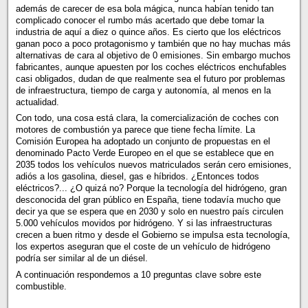
además de carecer de esa bola mágica, nunca habían tenido tan
complicado conocer el rumbo más acertado que debe tomar la
industria de aquí a diez o quince años. Es cierto que los eléctricos
ganan poco a poco protagonismo y también que no hay muchas más
alternativas de cara al objetivo de 0 emisiones. Sin embargo muchos
fabricantes, aunque apuesten por los coches eléctricos enchufables
casi obligados, dudan de que realmente sea el futuro por problemas
de infraestructura, tiempo de carga y autonomía, al menos en la
actualidad.
Con todo, una cosa está clara, la comercialización de coches con
motores de combustión ya parece que tiene fecha límite. La
Comisión Europea ha adoptado un conjunto de propuestas en el
denominado Pacto Verde Europeo en el que se establece que en
2035 todos los vehículos nuevos matriculados serán cero emisiones,
adiós a los gasolina, diesel, gas e híbridos. ¿Entonces todos
eléctricos?... ¿O quizá no? Porque la tecnología del hidrógeno, gran
desconocida del gran público en España, tiene todavía mucho que
decir ya que se espera que en 2030 y solo en nuestro país circulen
5.000 vehículos movidos por hidrógeno. Y si las infraestructuras
crecen a buen ritmo y desde el Gobierno se impulsa esta tecnología,
los expertos aseguran que el coste de un vehículo de hidrógeno
podría ser similar al de un diésel.
A continuación respondemos a 10 preguntas clave sobre este
combustible.