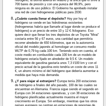
hidrógeno, la última abierta en Madrid y la única que lo sirve a
700 bares de presión y con una pureza del 99,9%, pero
ninguna es de uso público. El Gobierno ha aprobado instalar
una red de cien hidrogeneras públicas para 2030.
¿Cuánto cuesta llenar el depósito?
Hoy por hoy el
hidrógeno se vende en las hidrolineras existentes
(hidrogeneras habría que llamarle al lugar donde se produce el
hidrógeno) a un precio de entre 10 y 12 € /kilogramo. Eso
quiere decir que llenar los tres depósitos de un Toyota "Mirai"
costaría entre 56 y 67 euros, una cantidad que permitiría
recorrer alrededor de 650 kilómetros, que es la autonomía
oficial del modelo japonés al homologar un consumo medio
WLTP de 0,79 kg cada 100 km. Teniendo esto en cuenta, el
coste medio en combustible cada 100 km de un modelo de
hidrógeno estaría fijado en alrededor de 9,5 €. Un modelo
equivalente de gasolina gastaría unos 7,3 l/100 km y con el
precio actual de la gasolina esto tendría un coste de unos 11
€, un ahorro mínimo el del hidrógeno que debería aumentar a
medida que haya más demanda.
¿Y para viajar al extranjero?
Europa tenía 200 estaciones
de hidrógeno a finales del año pasado, 100 de las cuales se
encuentran en Alemania. Francia sigue siendo el segundo en
Europa con 34 estaciones operativas, y con 38 estaciones de
hidrógeno planificadas actualmente muestra el mayor
crecimiento en Europa. Sin embargo, mientras que los otros
países europeos se centran en estaciones de repostaje de