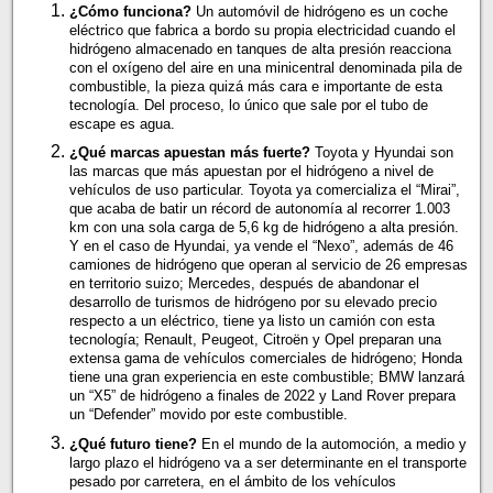
¿Cómo funciona?
Un automóvil de hidrógeno es un coche
eléctrico que fabrica a bordo su propia electricidad cuando el
hidrógeno almacenado en tanques de alta presión reacciona
con el oxígeno del aire en una minicentral denominada pila de
combustible, la pieza quizá más cara e importante de esta
tecnología. Del proceso, lo único que sale por el tubo de
escape es agua.
¿Qué marcas apuestan más fuerte?
Toyota y Hyundai son
las marcas que más apuestan por el hidrógeno a nivel de
vehículos de uso particular. Toyota ya comercializa el “Mirai”,
que acaba de batir un récord de autonomía al recorrer 1.003
km con una sola carga de 5,6 kg de hidrógeno a alta presión.
Y en el caso de Hyundai, ya vende el “Nexo”, además de 46
camiones de hidrógeno que operan al servicio de 26 empresas
en territorio suizo; Mercedes, después de abandonar el
desarrollo de turismos de hidrógeno por su elevado precio
respecto a un eléctrico, tiene ya listo un camión con esta
tecnología; Renault, Peugeot, Citroën y Opel preparan una
extensa gama de vehículos comerciales de hidrógeno; Honda
tiene una gran experiencia en este combustible; BMW lanzará
un “X5” de hidrógeno a finales de 2022 y Land Rover prepara
un “Defender” movido por este combustible.
¿Qué futuro tiene?
En el mundo de la automoción, a medio y
largo plazo el hidrógeno va a ser determinante en el transporte
pesado por carretera, en el ámbito de los vehículos