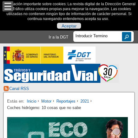
Información importante sobre cookies: La revista digital de la Dirección General
de Tráfico utiliza cookies propias para mejorar la navegación. Las cookies
utilizadas no contienen ningún tipo de información de carácter personal. Si
continua navegando entendemos acepta su uso.
Aceptar
Ir a la DGT
Canal RSS
Estás en:
Inicio
Motor
Reportajes
2021
Coches hidrógeno: 10 cosas que no sabe