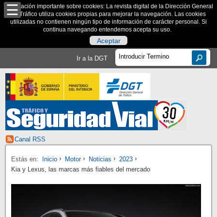
Información importante sobre cookies: La revista digital de la Dirección General
de Tráfico utiliza cookies propias para mejorar la navegación. Las cookies
utilizadas no contienen ningún tipo de información de carácter personal. Si
continua navegando entendemos acepta su uso.
Aceptar
Ir a la DGT
Canal RSS
Estás en:
Inicio
Motor
Noticias
2023
Kia y Lexus, las marcas más fiables del mercado