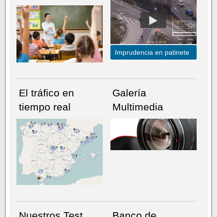
Imprudencia en patinete
El tráfico en
Galería
tiempo real
Multimedia
NÚMERO ACTUAL
HEMEROTECA
Nuestros Test
Banco de