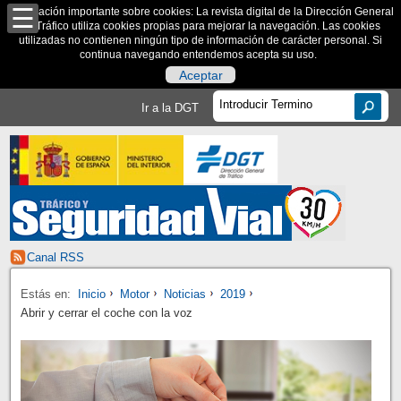
Información importante sobre cookies: La revista digital de la Dirección General
de Tráfico utiliza cookies propias para mejorar la navegación. Las cookies
utilizadas no contienen ningún tipo de información de carácter personal. Si
continua navegando entendemos acepta su uso.
Aceptar
Ir a la DGT
Canal RSS
Estás en:
Inicio
Motor
Noticias
2019
Abrir y cerrar el coche con la voz