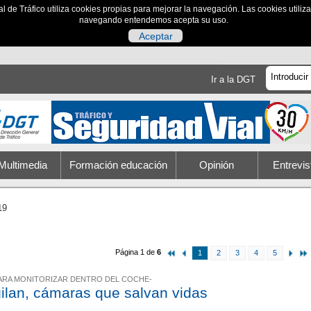
al de Tráfico utiliza cookies propias para mejorar la navegación. Las cookies utili
navegando entendemos acepta su uso.
Aceptar
Ir a la DGT
Multimedia
Formación educación
Opinión
Entrevis
19
Página 1 de
6
1
2
3
4
5
ARA MONITORIZAR DENTRO DEL COCHE-
ilan, cámaras que salvan vidas