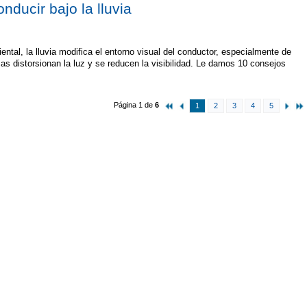
nducir bajo la lluvia
ntal, la lluvia modifica el entorno visual del conductor, especialmente de
sas distorsionan la luz y se reducen la visibilidad. Le damos 10 consejos
Página 1 de
6
1
2
3
4
5