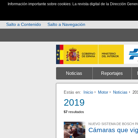
Información importante sobre cookies: La revista digital de la Dirección Gener
Salto a Contenido
Salto a Navegación
Noticias
Reportajes
Estás en:
Inicio
Motor
Noticias
20
2019
57
resultados
NUEVO SISTEMA DE BOSCH P
Cámaras que vig