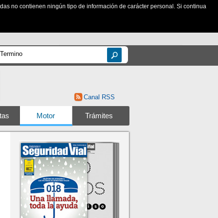
zadas no contienen ningún tipo de información de carácter personal. Si continua
Canal RSS
tas
Motor
Trámites