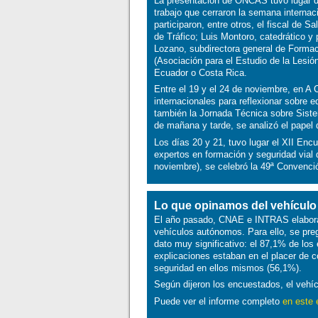
La presentación de ONCAS tuvo lugar d
trabajo que cerraron la semana internac
participaron, entre otros, el fiscal de S
de Tráfico; Luis Montoro, catedrático y
Lozano, subdirectora general de Forma
(Asociación para el Estudio de la Lesió
Ecuador o Costa Rica.
Entre el 19 y el 24 de noviembre, en A
internacionales para reflexionar sobre e
también la Jornada Técnica sobre Sis
de mañana y tarde, se analizó el papel
Los días 20 y 21, tuvo lugar el XII En
expertos en formación y seguridad vial 
noviembre), se celebró la 49ª Convenc
Lo que opinamos del vehícul
El año pasado, CNAE e INTRAS elaborar
vehículos autónomos. Para ello, se preg
dato muy significativo: el 87,1% de l
explicaciones estaban en el placer de c
seguridad en ellos mismos (56,1%).
Según dijeron los encuestados, el vehí
Puede ver el informe completo
en este 