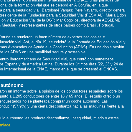
urante la 49ª Convención Internacional de la CNAE, unas jornadas de
ional de la formación vial que se celebró en A Coruña, en la que
ala para la seguridad vial, Bartolomé Vargas; Pere Navarro, director general
 presidente de la Fundación para la Seguridad Vial (FESVIAL); María Lidón
ción y Educación Vial de la DGT; Mar Cogollos, directora de AESLEME
n Medular), y representantes de otros países como Brasil, Portugal,
 Coruña se reunieron un buen número de expertos nacionales e
ducación vial. Así, el día 19, se celebró la IV Jornada de Educación Vial y
temas Avanzados de Ayuda a la Conducción (ADAS). En una doble sesión
 de los ADAS en una movilidad segura y sostenible.
cuentro Iberoamericano de Seguridad Vial, que contó con numerosos
de España y de América Latina. Durante los últimos días (22, 23 y 24 de
ión Internacional de la CNAE, marco en el que se presentó el ONCAS.
o autónomo
on un informe sobre la opinión de los conductores españoles sobre los
untó a 1.205 conductores de entre 18 y 65 años. El estudio ofreció un
os encuestados no se planteaba comprar un coche autónomo. Las
onducir (57,9%) y una cierta desconfianza hacia las máquinas frente a la
culo autónomo les producía desconfianza, inseguridad, miedo o estrés.
enlace
.