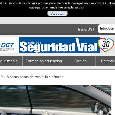
al de Tráfico utiliza cookies propias para mejorar la navegación. Las cookies utili
navegando entendemos acepta su uso.
Aceptar
Ir a la DGT
Multimedia
Formación educación
Opinión
Entrevis
19
A pocos pasos del vehículo autónomo