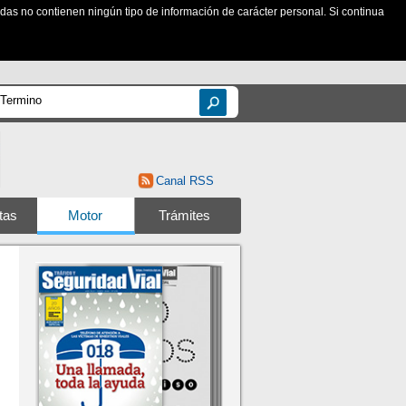
zadas no contienen ningún tipo de información de carácter personal. Si continua
Canal RSS
tas
Motor
Trámites