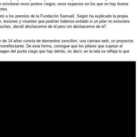
e existieran esos puntos ciegos, esos espacios en los que no hay buena
ores.
entó a los premios de la Fundación Samueli. Según ha explicado la propia
, lesiones y muertes que podrían haberse evitado si un pilar no estuviera
coches, decidí deshacerme de él pero sin deshacerme de él”.
en de 14 años consta de elementos sencillos: una cámara web, un proyector,
rorreflectante. De esta forma, consigue que los pilares que sujetan el
magen del punto ciego que hay detrás, es decir, en la tela se refleja lo que