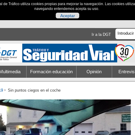
al de Tráfico utiliza cookies propias para mejorar la navegación. Las cookies utili
navegando entendemos acepta su uso.
Aceptar
Ir a la DGT
Multimedia
Formación educación
Opinión
Entrevis
19
Sin puntos ciegos en el coche