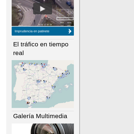
NÚMERO ACTUAL
HEMEROTECA
Imprudencia en patinete
El tráfico en tiempo
real
Galería Multimedia