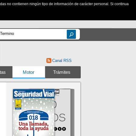
zadas no contienen ningún tipo de información de carácter personal. Si continua
Canal RSS
tas
Motor
Trámites