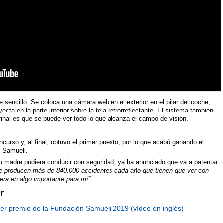
e sencillo. Se coloca una cámara web en el exterior en el pilar del coche,
cta en la parte interior sobre la tela retrorreflectante. El sistema también
final es que se puede ver todo lo que alcanza el campo de visión.
curso y, al final, obtuvo el primer puesto, por lo que acabó ganando el
n Samueli.
su madre pudiera conducir con seguridad, ya ha anunciado que va a patentar
e producen más de 840.000 accidentes cada año que tienen que ver con
iera en algo importante para mí”.
r
mer premio de la Fundación Samueli 2019 (vídeo en inglés)