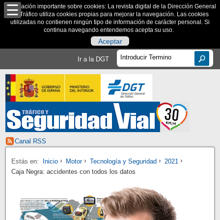
Información importante sobre cookies: La revista digital de la Dirección General
de Tráfico utiliza cookies propias para mejorar la navegación. Las cookies
utilizadas no contienen ningún tipo de información de carácter personal. Si
continua navegando entendemos acepta su uso.
Aceptar
Ir a la DGT
Canal RSS
Estás en:
Inicio
Motor
Tecnología y Seguridad
2021
Caja Negra: accidentes con todos los datos