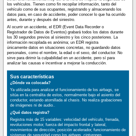
los vehículos. Tienen como fin recopilar información, tanto del
vehículo como de sus ocupantes, registrando y almacenando los
datos para, en caso de accidente, poder conocer lo que ha ocurrido
antes, durante y después del siniestro.
Al ocurrir un accidente, el EDR (Event Data Recorder o
Registrador de Datos de Eventos) grabará todos los datos durante
los 30 segundos previos al siniestro y los cinco posteriores. La
información recopilada es anónima; un EDR registra
únicamente datos en situaciones concretas, no guardando datos
personales, como el nombre, la edad o el sexo, del conductor. No
sirve para dirimir la culpabilidad en un accidente, pero sí para
analizar las causas e incentivar a mejorar la conducción.
Sus características
¿Dónde va colocada?
Ya utilizada para analizar el funcionamiento de los airbags, se
sitúa en la centralita de estos, normalmente bajo el asiento del
conductor, estando atornillada al chasis. No realiza grabaciones
de imágenes ni de audio..
¿Qué datos registra?
Registra más de 15 variables: velocidad del vehículo, frenada,
revoluciones motor, fuerza del impacto frontal y lateral,
movimientos de dirección, posición acelerador, funcionamiento de
sistemas de seguridad como los airbags, cinturones