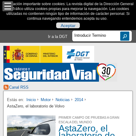
Información importante sobre cookies: La revista digital de la Dirección General
de Tráfico utiliza cookies propias para mejorar la navegación. Las cookies
utilizadas no contienen ningún tipo de información de carácter personal. Si
continua navegando entendemos acepta su uso.
Aceptar
Ir a la DGT
Canal RSS
Estás en:
Inicio
Motor
Noticias
2014
AstaZero, el laboratorio de Volvo
PRIMER CAMPO DE PRUEBAS A GRAN
ESCALA DEL MUNDO
AstaZero, el
laboratorio de