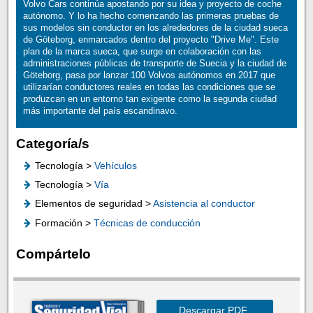
Volvo Cars continúa apostando por su idea y proyecto de coche
autónomo. Y lo ha hecho comenzando las primeras pruebas de
sus modelos sin conductor en los alrededores de la ciudad sueca
de Göteborg, enmarcados dentro del proyecto "Drive Me". Este
plan de la marca sueca, que surge en colaboración con las
administraciones públicas de transporte de Suecia y la ciudad de
Göteborg, pasa por lanzar 100 Volvos autónomos en 2017 que
utilizarían conductores reales en todas las condiciones que se
produzcan en un entorno tan exigente como la segunda ciudad
más importante del país escandinavo.
Categoría/s
Tecnología >
Vehículos
Tecnología >
Vía
Elementos de seguridad >
Asistencia al conductor
Formación >
Técnicas de conducción
Compártelo
Descargar PDF