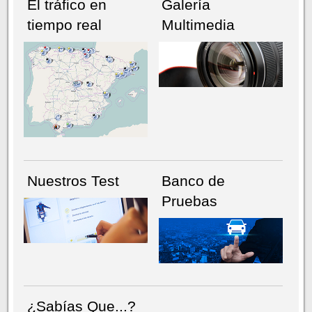
El tráfico en
Galería
tiempo real
Multimedia
NÚMERO ACTUAL
HEMEROTECA
Nuestros Test
Banco de
Pruebas
¿Sabías Que...?