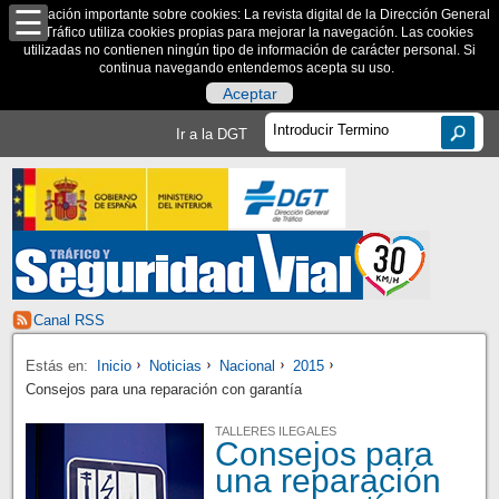
Información importante sobre cookies: La revista digital de la Dirección General
de Tráfico utiliza cookies propias para mejorar la navegación. Las cookies
utilizadas no contienen ningún tipo de información de carácter personal. Si
continua navegando entendemos acepta su uso.
Aceptar
Ir a la DGT
Canal RSS
Estás en:
Inicio
Noticias
Nacional
2015
Consejos para una reparación con garantía
TALLERES ILEGALES
Consejos para
una reparación