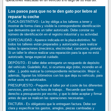
operaciones realizadas en un vehículo a lo largo de su vida útil.
Los pasos para que no te den gato por liebre al
reparar tu coche
PLACA-DISTINTIVO.- La ley obliga a los talleres a tener y
mostrar de forma clara y visible la correspondiente identificación
que demuestra que es un taller autorizado. Debe constar su
número de identificación en el registro industrial y su actividad.
ESPECIALIDAD.- Aparece indicada en la plaza-distintivo. No
todos los talleres están preparados y autorizados para realizar
todas la operaciones (mecánica, electricidad, carrocería, pintura).
Si un taller le ofrece realizar una reparación para la que no está
autorizado, tenga especial cuidado.
DEPÓSITO.- El taller debe entregarte un resguardo de depósito
del vehículo. Guárdelo. Así, si ocurriera algo (robo, incendio en el
taller...), podrá realizar la correspondiente reclamación. Mejor si,
además, figuran los kilómetros con los que deja su vehículo, para
evitar usos no autorizados.
PRESUPUESTO.- Pregunte al taller por el coste de los diferentes
servicios, precio de la hora de trabajo... Recuerde que tiene
derecho a presupuesto por escrito, y que lo debe aceptar y firmar
antes de que se realicen las operaciones necesarias.
FACTURA.- Es obligatorio que le entreguen factura. Debe ser
clara y especificar los gastos, arreglos, piezas cambiadas y