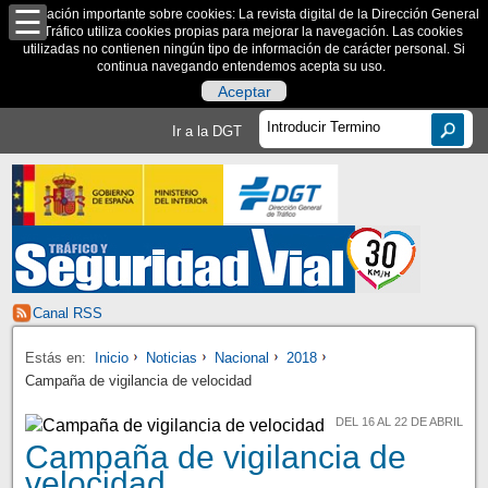
Información importante sobre cookies: La revista digital de la Dirección General
de Tráfico utiliza cookies propias para mejorar la navegación. Las cookies
utilizadas no contienen ningún tipo de información de carácter personal. Si
continua navegando entendemos acepta su uso.
Aceptar
Ir a la DGT
Canal RSS
Estás en:
Inicio
Noticias
Nacional
2018
Campaña de vigilancia de velocidad
DEL 16 AL 22 DE ABRIL
Campaña de vigilancia de
velocidad