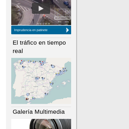
NÚMERO ACTUAL
HEMEROTECA
Imprudencia en patinete
El tráfico en tiempo
real
Galería Multimedia