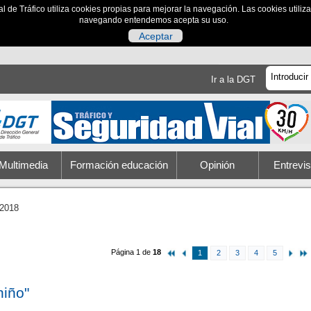
al de Tráfico utiliza cookies propias para mejorar la navegación. Las cookies utili
navegando entendemos acepta su uso.
Aceptar
Ir a la DGT
Multimedia
Formación educación
Opinión
Entrevis
2018
Página 1 de
18
1
2
3
4
5
niño"