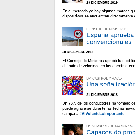
29 DICIEMBRE 2019
En el mercado ya hay algunas marcas qu
dispositivos se encuentran directamente e
CONSEJO DE MINISTROS-
España aprueba 
convencionales
28 DICIEMBRE 2018
El Consejo de Ministros aprobó la modific
el límite de velocidad en las carretras c
BP, CASTROL Y RACE-
Una señalización
21 DICIEMBRE 2018
Un 73% de los conductores ha tomado dec
puede agravarse durante las fechas navid
campaña
#AlVolanteLoImportante
.
UNIVERSIDAD DE GRANADA-
Capaces de prede