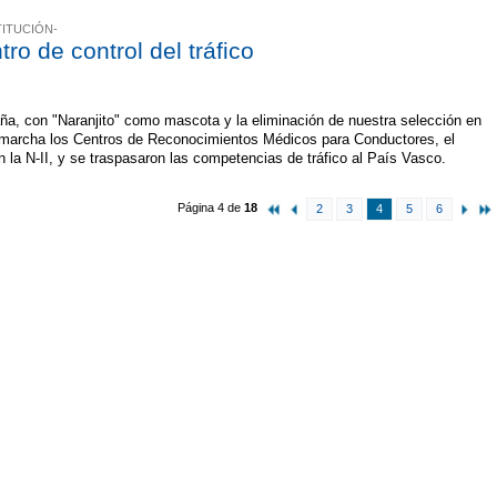
TITUCIÓN-
ro de control del tráfico
ña, con "Naranjito" como mascota y la eliminación de nuestra selección en
n marcha los Centros de Reconocimientos Médicos para Conductores, el
en la N-II, y se traspasaron las competencias de tráfico al País Vasco.
Página 4 de
18
2
3
4
5
6