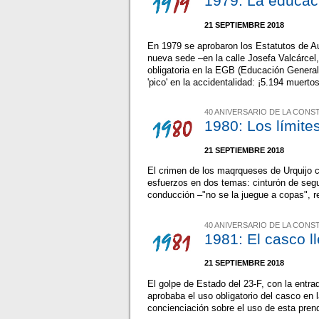
1979: La educaci
21 SEPTIEMBRE 2018
En 1979 se aprobaron los Estatutos de A
nueva sede –en la calle Josefa Valcárcel
obligatoria en la EGB (Educación General
'pico' en la accidentalidad: ¡5.194 muerto
40 ANIVERSARIO DE LA CONS
1980: Los límite
21 SEPTIEMBRE 2018
El crimen de los maqrqueses de Urquijo c
esfuerzos en dos temas: cinturón de segu
conducción –"no se la juegue a copas", r
40 ANIVERSARIO DE LA CONS
1981: El casco l
21 SEPTIEMBRE 2018
El golpe de Estado del 23-F, con la entr
aprobaba el uso obligatorio del casco e
concienciación sobre el uso de esta pren