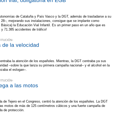
ón vial, obligatoria en EGB
utonomías de Cataluña y País Vasco y la DGT, además de trasladarse a su
, 28–, mejorando sus instalaciones, consigue que se implante como
 Básica) la Educación Vial Infantil. Es un primer paso en un año que es
s y 71.385 accidentes de tráfico!
TITUCIÓN-
s de la velocidad
entraba la atención de los españoles. Mientras, la DGT centraba ya sus
ridad –sobre la que lanza su primera campaña nacional– y el alcohol en la
ezaba el eslogan–.
TITUCIÓN-
lega a las motos
ada de Tejero en el Congreso, centró la atención de los españoles. La DGT
n las motos de más de 125 centímetros cúbicos y una fuerte campaña de
da de protección.