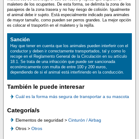
maletero de los ocupantes. De esta forma, se delimita la zona de los
pasajeros de la zona trasera y no hay riesgo de colisión. Igualmente
el animal debe ir sujeto. Está especialmente indicado para animales
de mayor tamaño, como pueden ser perros grandes. La mejor opción
es colocar el trasportín en el maletero y la rejilla.
Sanción
Hay que tener en cuenta que los animales pueden interferir con el
conductor y deben ir correctamente transportados, tal y como lo
recoge en el Reglamento General de la Circulación en su artículo
18.1. Se trata de una infracción que puede ser sancionada
económicamente con multa de entre 100 y 200 euros,
dependiendo de si el animal está interfiriendo en la conducción.
También le puede interesar
Cuál es la forma más segura de transportar a su mascota
Categoría/s
Elementos de seguridad >
Cinturón / Airbag
Otros >
Otros