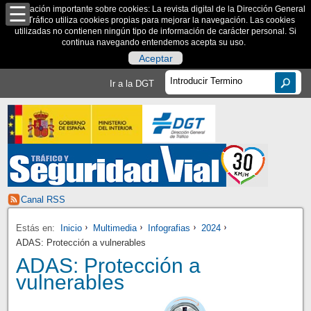
Información importante sobre cookies: La revista digital de la Dirección General
de Tráfico utiliza cookies propias para mejorar la navegación. Las cookies
utilizadas no contienen ningún tipo de información de carácter personal. Si
continua navegando entendemos acepta su uso.
Aceptar
Ir a la DGT
Canal RSS
Estás en:
Inicio
Multimedia
Infografias
2024
ADAS: Protección a vulnerables
ADAS: Protección a
vulnerables