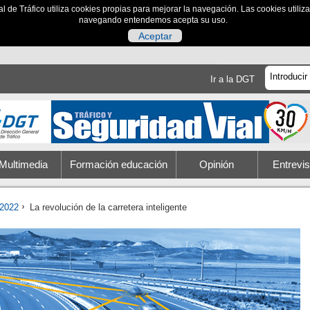
al de Tráfico utiliza cookies propias para mejorar la navegación. Las cookies utili
navegando entendemos acepta su uso.
Aceptar
Ir a la DGT
Multimedia
Formación educación
Opinión
Entrevis
2022
La revolución de la carretera inteligente