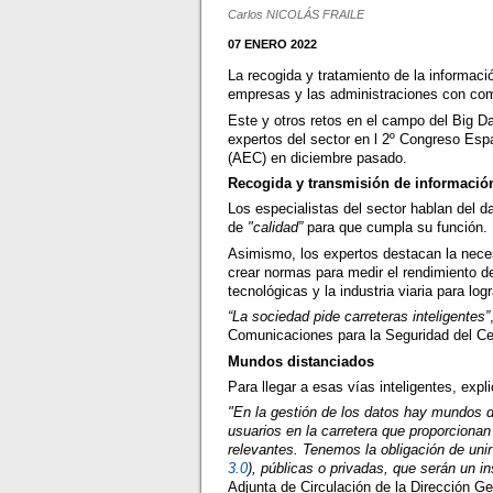
Carlos NICOLÁS FRAILE
07 ENERO 2022
La recogida y tratamiento de la informaci
empresas y las administraciones con com
Este y otros retos en el campo del Big Data
expertos del sector en l 2º Congreso Esp
(AEC) en diciembre pasado.
Recogida y transmisión de informació
Los especialistas del sector hablan del 
de
"calidad”
para que cumpla su función.
Asimismo, los expertos destacan la nece
crear normas para medir el rendimiento de
tecnológicas y la industria viaria para l
“La sociedad pide carreteras inteligentes”
Comunicaciones para la Seguridad del Cent
Mundos distanciados
Para llegar a esas vías inteligentes, expl
"En la gestión de los datos hay mundos 
usuarios en la carretera que proporciona
relevantes. Tenemos la obligación de un
3.0
), públicas o privadas, que serán un i
Adjunta de Circulación de la Dirección Ge