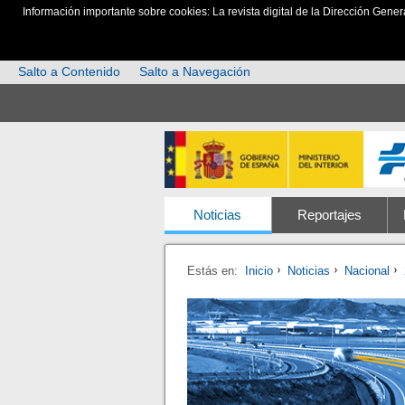
Información importante sobre cookies: La revista digital de la Dirección Gener
Salto a Contenido
Salto a Navegación
Noticias
Reportajes
Estás en:
Inicio
Noticias
Nacional