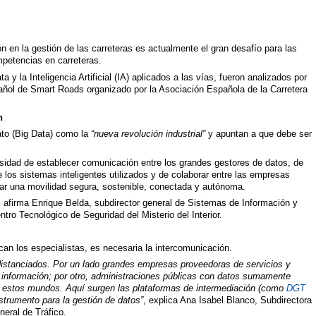
ón en la gestión de las carreteras es actualmente el gran desafío para las
petencias en carreteras.
 y la Inteligencia Artificial (IA) aplicados a las vías, fueron analizados por
añol de Smart Roads organizado por la Asociación Española de la Carretera
n
dato (Big Data) como la
“nueva revolución industrial”
y apuntan a que debe ser
sidad de establecer comunicación entre los grandes gestores de datos, de
 los sistemas inteligentes utilizados y de colaborar entre las empresas
ograr una movilidad segura, sostenible, conectada y autónoma.
, afirma Enrique Belda, subdirector general de Sistemas de Información y
ro Tecnológico de Seguridad del Misterio del Interior.
ican los especialistas, es necesaria la intercomunicación.
distanciados. Por un lado grandes empresas proveedoras de servicios y
n información; por otro, administraciones públicas con datos sumamente
ir estos mundos. Aquí surgen las plataformas de intermediación (como
DGT
nstrumento para la gestión de datos”
, explica Ana Isabel Blanco, Subdirectora
neral de Tráfico.