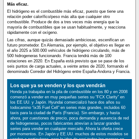
Más eficaz.
El hidrógeno es el combustible más eficaz, puesto que tiene una
relación poder calorífico/peso más alta que cualquier otro
combustible. Produce de dos a tres veces más energía que la
mayoría de combustibles que se usan habitualmente, y reacciona
rápidamente con el oxígeno.
Las cifras, aunque quizás demasiado ambiciosas, escenifican un
futuro prometedor. En Alemania, por ejemplo, el objetivo es llegar en
el año 2025 a 500.000 vehículos de hidrógeno circulando, más de
500 hidrogeneras funcionando. Francia tendrá más de 100
estaciones en 2020. En España está previsto que se pase de los
seis puntos de carga actuales, a veinte antes de 2020, formando el
denominado Corredor del Hidrógeno entre España-Andorra y Francia.
Los que ya se venden y los que vendrán
Honda ya trabajaba en la pila de combustible en los 80 y en 2008
comenzó a vender en muy pequeñas series su “FCX Clarity” en
los EE.UU. y Japón. Hyundai comercializó hace dos años su
todocamino “ix35 Fuel Cell” en series más grandes, incluidos 60
taxis para la ciudad de París (Francia). Sin embargo, y hasta
ahora, por cuestiones de precio, poca demanda y ausencia de red
de hidrogeneras, pocos fabricantes atrevían a lanzar grandes
series para vender en cualquier mercado. Ahora la oferta crece
por momentos. En Japón y EE.UU. muchos de estos modelos se