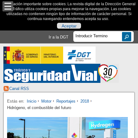
Información importante sobre cookies: La revista digital de la Dirección General
de Tráfico utiliza cookies propias para mejorar la navegación. Las cookies
utilizadas no contienen ningún tipo de información de carácter personal. Si
continua navegando entendemos acepta su uso.
Aceptar
Ir a la DGT
Canal RSS
Estás en:
Inicio
Motor
Reportajes
2018
Hidrógeno, el combustible del futuro