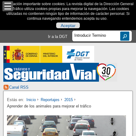
Información importante sobre cookies: La revista digital de la Dirección General
de Tráfico utiliza cookies propias para mejorar la navegación. Las cookies
utilizadas no contienen ningún tipo de información de carácter personal. Si
continua navegando entendemos acepta su uso.
Aceptar
Ir a la DGT
Canal RSS
Estás en:
Inicio
Reportajes
2015
Aprender de los animales para mejorar el tráfico