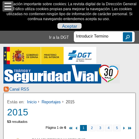
Información importante sobre cookies: La revista digital de la Dirección General
de Tráfico utiliza cookies propias para mejorar la navegación. Las cookies
utilizadas no contienen ningún tipo de información de carácter personal. Si
continua navegando entendemos acepta su uso.
Aceptar
Ir a la DGT
Canal RSS
Estás en:
Inicio
Reportajes
2015
2015
53
resultados
Página 1 de
6
1
2
3
4
5