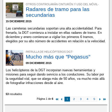
OTROS CONTROLARÁN CINTURÓN Y USO DEL MÓVIL-
Radares de tramo para las
secundarias
15 DICIEMBRE 2015
Las carreteras secundarias soportan una alta accidentalidad. Para
frenarla, la DGT comienza a instalar en ellas radares de tramo. En
diciembre y enero comienzan a vigilar los primeros 6 tramos,
elegidos por su alto número de accidentes en relación a la velocidad.
PATRULLA DE HELICÓPTEROS DGT-
Mucho más que "Pegasus"
09 DICIEMBRE 2015
Los helicópteros de la DGT incorporan nuevas herramientas y
misiones para seguir dando servicio a los conductores. Su labor por
la seguridad vial, que se alarga más de 50 años, va mucho más allá
de fotografiar infracciones desde al aire.
53
resultados
Página 1 de
6
1
2
3
4
5