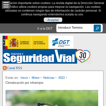
Información importante sobre cookies: La revista digital de la Dirección General
de Tráfico utiliza cookies propias para mejorar la navegación. Las cookies
utilizadas no contienen ningún tipo de información de carácter personal. Si
continua navegando entendemos acepta su uso.
Aceptar
Ir a la DGT
Canal RSS
Estás en:
Inicio
Motor
Noticias
2022
Climatización por infrarrojos