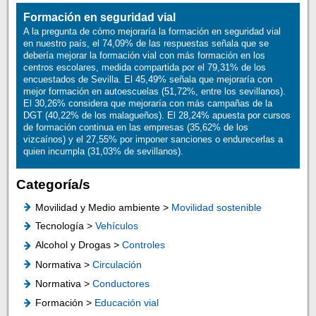
Formación en seguridad vial
A la pregunta de cómo mejoraría la formación en seguridad vial
en nuestro país, el 74,09% de las respuestas señala que se
debería mejorar la formación vial con más formación en los
centros escolares, medida compartida por el 79,31% de los
encuestados de Sevilla. El 45,49% señala que mejoraría con
mejor formación en autoescuelas (51,72%, entre los sevillanos).
El 30,26% considera que mejoraría con más campañas de la
DGT (40,22% de los malagueños). El 28,24% apuesta por cursos
de formación continua en las empresas (35,62% de los
vizcaínos) y el 27,55% por imponer sanciones o endurecerlas a
quien incumpla (31,03% de sevillanos).
Categoría/s
Movilidad y Medio ambiente >
Movilidad sostenible
Tecnología >
Vehículos
Alcohol y Drogas >
Controles
Normativa >
Circulación
Normativa >
Conductores
Formación >
Educación vial