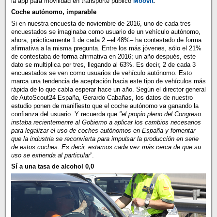
la app para movilidad en transporte público
Moovit
.
Coche autónomo, imparable
Si en nuestra encuesta de noviembre de 2016, uno de cada tres
encuestados se imaginaba como usuario de un vehículo autónomo,
ahora, prácticamente 1 de cada 2 –el 48%– ha contestado de forma
afirmativa a la misma pregunta. Entre los más jóvenes, sólo el 21%
de contestaba de forma afirmativa en 2016; un año después, este
dato se multiplica por tres, llegando al 63%. Es decir, 2 de cada 3
encuestados se ven como usuarios de vehículo autónomo. Esto
marca una tendencia de aceptación hacia este tipo de vehículos más
rápida de lo que cabía esperar hace un año. Según el director general
de AutoScout24 España, Gerardo Cabañas, los datos de nuestro
estudio ponen de manifiesto que el coche autónomo va ganando la
confianza del usuario
.
Y recuerda que
"el propio pleno del Congreso
instaba recientemente al Gobierno a aplicar los cambios necesarios
para legalizar el uso de coches autónomos en España y fomentar
que la industria se reconvierta para impulsar la producción en serie
de estos coches. Es decir, estamos cada vez más cerca de que su
uso se extienda al particular
”.
Sí a una tasa de alcohol 0,0