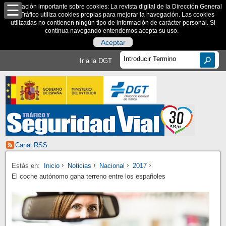
Información importante sobre cookies: La revista digital de la Dirección General
de Tráfico utiliza cookies propias para mejorar la navegación. Las cookies
utilizadas no contienen ningún tipo de información de carácter personal. Si
continua navegando entendemos acepta su uso.
Aceptar
Ir a la DGT
Canal RSS
Estás en:
Inicio
Noticias
Nacional
2017
El coche autónomo gana terreno entre los españoles